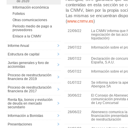
de 2020
contenidas en esta sección se c
Información económica
la CNMV, bien por la propia soci
Folletos
Las mismas se encuentran dispon
Otras comunicaciones
(
www.cnmv.es
)
Periodo medio de pago a
proveedores
22/09/22
La CNMV informa que h
negociación de las acc
Enlace a la CNMV
liquidación)
Informe Anual
29/07/22
Información sobre el p
Estructura de capital
28/07/22
Declaración de concurs
España, S.A.U.
Juntas generales y foro de
accionistas
05/07/22
Información sobre el p
Proceso de reestructuración
financiera de 2019
01/07/22
Se informa sobre la ape
Abengoa SA
Proceso de reestructuración
financiera de 2017
30/06/22
El Consejo de Abenewco
comunicación prevista en
Renta fija, bonos y evolución
de Ley Concursal
de deuda en mercado
secundario
28/06/22
Abenewco comunica la d
Información a Bonistas
financiación presentada
de reestructuración
Presentaciones