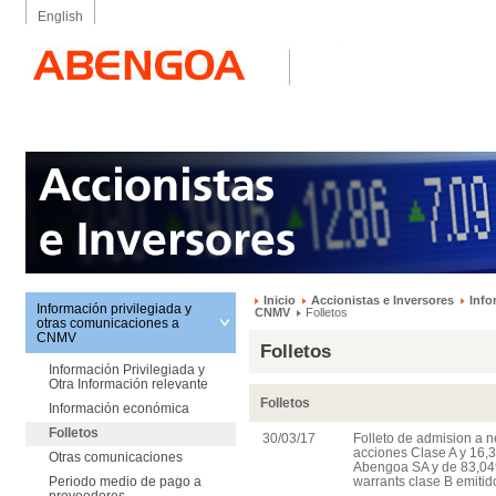
English
Inicio
Accionistas e Inversores
Info
Información privilegiada y
CNMV
Folletos
otras comunicaciones a
CNMV
Folletos
Información Privilegiada y
Otra Información relevante
Folletos
Información económica
Folletos
30/03/17
Folleto de admision a 
acciones Clase A y 16,
Otras comunicaciones
Abengoa SA y de 83,049
Periodo medio de pago a
warrants clase B emiti