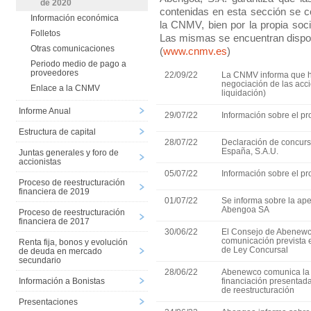
de 2020
contenidas en esta sección se c
Información económica
la CNMV, bien por la propia soci
Folletos
Las mismas se encuentran dispon
Otras comunicaciones
(
www.cnmv.es
)
Periodo medio de pago a
proveedores
22/09/22
La CNMV informa que h
negociación de las acc
Enlace a la CNMV
liquidación)
Informe Anual
29/07/22
Información sobre el p
Estructura de capital
28/07/22
Declaración de concurs
España, S.A.U.
Juntas generales y foro de
accionistas
05/07/22
Información sobre el p
Proceso de reestructuración
financiera de 2019
01/07/22
Se informa sobre la ape
Abengoa SA
Proceso de reestructuración
financiera de 2017
30/06/22
El Consejo de Abenewco
comunicación prevista en
Renta fija, bonos y evolución
de Ley Concursal
de deuda en mercado
secundario
28/06/22
Abenewco comunica la d
Información a Bonistas
financiación presentada
de reestructuración
Presentaciones