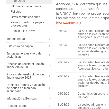
de 2020
Abengoa, S.A. garantiza que las
Información económica
contenidas en esta sección se c
Folletos
la CNMV, bien por la propia soci
Otras comunicaciones
Las mismas se encuentran dispon
(
www.cnmv.es
)
Periodo medio de pago a
proveedores
Enlace a la CNMV
26/09/22
La Sociedad Rectora de
anuncia la exclusión d
Abengoa, S.A. con efect
Informe Anual
26/09/22
La Sociedad Rectora de
Estructura de capital
anuncia la exclusión de
acciones de Abengoa, S
Juntas generales y foro de
inclusive
accionistas
26/09/22
La Sociedad Rectora de
Proceso de reestructuración
anuncia la exclusión d
financiera de 2019
Abengoa, S.A. con efect
Proceso de reestructuración
26/09/22
La Sociedad Rectora de
financiera de 2017
anuncia la exclusión de
acciones de Abengoa, S
Renta fija, bonos y evolución
inclusive
de deuda en mercado
secundario
05/05/22
Comunicación sobre la 
de 2021
Información a Bonistas
31/03/22
La sociedad remite la in
Presentaciones
trimestre de 2020