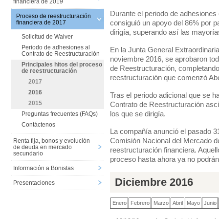
financiera de 2019
Durante el periodo de adhesiones 
Proceso de reestructuración
consiguió un apoyo del 86% por pa
financiera de 2017
dirigía, superando así las mayoría
Solicitud de Waiver
Periodo de adhesiones al
En la Junta General Extraordinari
Contrato de Reestructuración
noviembre 2016, se aprobaron tod
Principales hitos del proceso
de Reestructuración, completando 
de reestructuración
reestructuración que comenzó Ab
2017
2016
Tras el periodo adicional que se hab
2015
Contrato de Reestructuración asci
los que se dirigía.
Preguntas frecuentes (FAQs)
Contáctenos
La compañía anunció el pasado 31
Comisión Nacional del Mercado d
Renta fija, bonos y evolución
de deuda en mercado
reestructuración financiera. Aquel
secundario
proceso hasta ahora ya no podrán
Información a Bonistas
Diciembre 2016
Presentaciones
Enero
Febrero
Marzo
Abril
Mayo
Junio