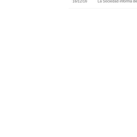
16/12/16
La Sociedad informa de